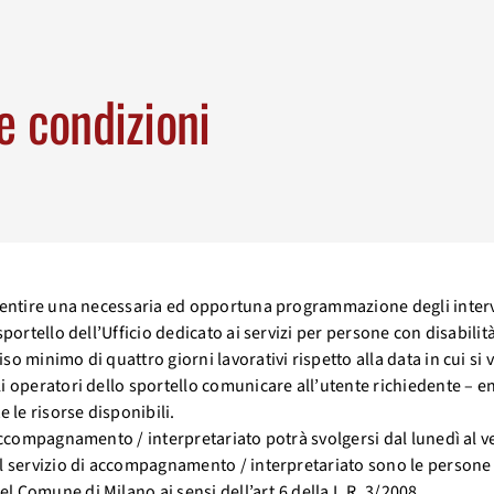
e condizioni
nsentire una necessaria ed opportuna programmazione degli interv
sportello dell’Ufficio dedicato ai servizi per persone con disabilit
so minimo di quattro giorni lavorativi rispetto alla data in cui si 
i operatori dello sportello comunicare all’utente richiedente – ent
e le risorse disponibili.
 accompagnamento / interpretariato potrà svolgersi dal lunedì al ve
l servizio di accompagnamento / interpretariato sono le persone co
 Comune di Milano ai sensi dell’art.6 della L.R. 3/2008.