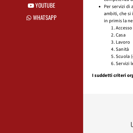
YOUTUBE
Per servizi di
ambiti, che si
WHATSAPP
in primis la n
Accesso 
Casa
Lavoro
Sanità
Scuola (
Servizi l
I suddetti criteri 
U