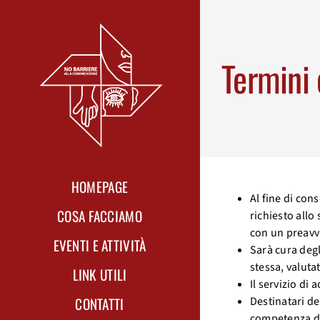
Skip
to
content
Termini 
HOMEPAGE
Al fine di co
COSA FACCIAMO
richiesto allo 
con un preavvi
EVENTI E ATTIVITÀ
Sarà cura degl
stessa, valutat
LINK UTILI
Il servizio di
CONTATTI
Destinatari de
competenza del